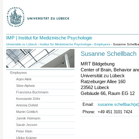
IMP | Institut für Medizinische Psychologie
Universität zu Lübeck
-
Institut für Medizinische Psychologie
-
Employees
- Susanne Schellb
Susanne Schellbach
MRT Bildgebung
Center of Brain, Behavior 
Employees
Universität zu Lübeck
Arjen Alink
Ratzeburger Allee 160
Stine Alpheis
23562 Lübeck
Franziska Buchmann
Gebäude 66, Raum EG 12
Konstantin Döhr
Email:
susanne.schellbach(at
Antonia Düfeld
Phone:
+49 451 3101 7424
Martin Göttlich
Jannik Heimann
Sarah Jessen
Peter Klein
Ulrike Krämer