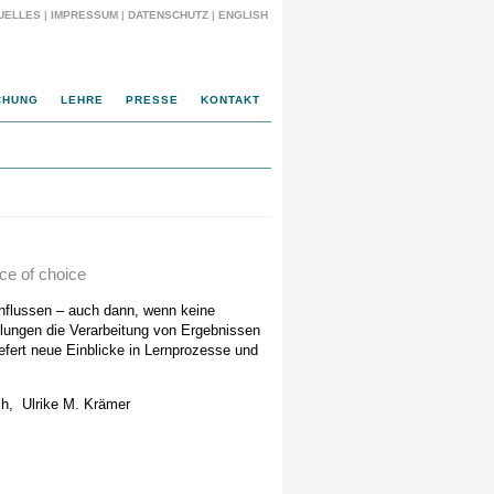
UELLES
|
IMPRESSUM
|
DATENSCHUTZ
|
ENGLISH
CHUNG
LEHRE
PRESSE
KONTAKT
ce of choice
nflussen – auch dann, wenn keine
dlungen die Verarbeitung von Ergebnissen
efert neue Einblicke in Lernprozesse und
ch, Ulrike M. Krämer