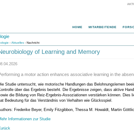
AKT
HOME
MITARBEITENDE
FORS
logie
hologie
-
Aktuelles
- Nachricht
Neurobiology of Learning and Memory
08.04.2026
Performing a motor action enhances associative learning in the absen
Die Studie untersucht, wie motorische Handlungen das Belohnungslernen beei
ontrolle über das Ergebnis besteht. Die Ergebnisse zeigen, dass aktive Han
owie die Bildung von Reiz-Ergebnis-Assoziationen verstärken können. Dies li
at Bedeutung für das Verständnis von Verhalten wie Glücksspiel.
uthors: Frederike Beyer, Emily Fitzgibbon, Thessa M. Howaldt, Martin Göttli
Mehr Informationen zur Studie
Zurück